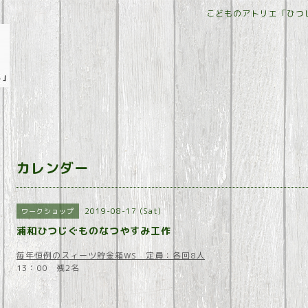
こどものアトリエ「ひつ
カレンダー
2019-08-17 (Sat)
ワークショップ
浦和ひつじぐものなつやすみ工作
毎年恒例のスィーツ貯金箱WS 定員：各回8人
13：00 残2名