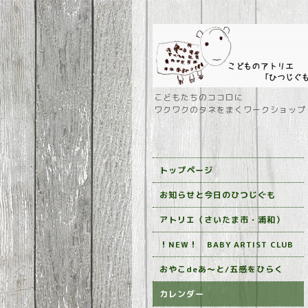
こどもたちのココロに
ワクワクのタネをまくワークショップ
トップページ
お知らせと今日のひつじぐも
アトリエ（さいたま市・浦和）
！NEW！ BABY ARTIST CLUB
おやこdeあ～と/五感をひらく
カレンダー