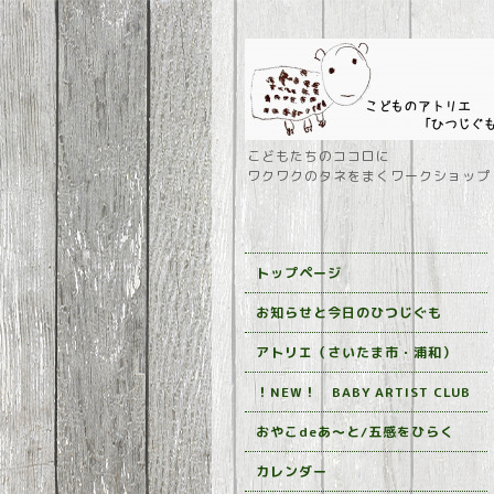
こどもたちのココロに
ワクワクのタネをまくワークショップ
トップページ
お知らせと今日のひつじぐも
アトリエ（さいたま市・浦和）
！NEW！ BABY ARTIST CLUB
おやこdeあ～と/五感をひらく
カレンダー