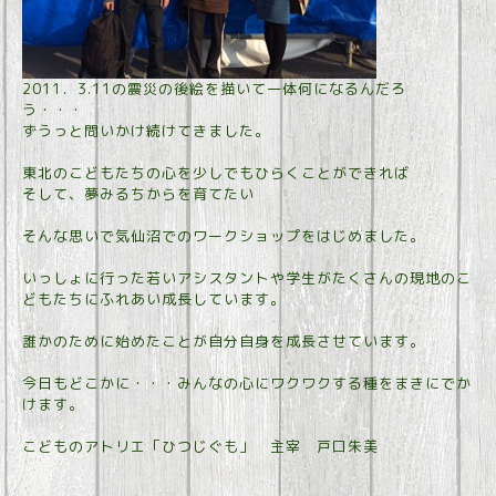
2011．3.11の震災の後絵を描いて一体何になるんだろ
う・・・
ずうっと問いかけ続けてきました。
東北のこどもたちの心を少しでもひらくことができれば
そして、夢みるちからを育てたい
そんな思いで気仙沼でのワークショップをはじめました。
いっしょに行った若いアシスタントや学生がたくさんの現地のこ
どもたちにふれあい成長しています。
誰かのために始めたことが自分自身を成長させています。
今日もどこかに・・・みんなの心にワクワクする種をまきにでか
けます。
こどものアトリエ「ひつじぐも」 主宰 戸口朱美