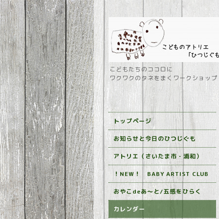
こどもたちのココロに
ワクワクのタネをまくワークショップ
トップページ
お知らせと今日のひつじぐも
アトリエ（さいたま市・浦和）
！NEW！ BABY ARTIST CLUB
おやこdeあ～と/五感をひらく
カレンダー