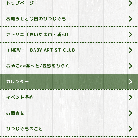
トップページ
お知らせと今日のひつじぐも
アトリエ（さいたま市・浦和）
！NEW！ BABY ARTIST CLUB
おやこdeあ～と/五感をひらく
カレンダー
イベント予約
お問合せ
ひつじぐものこと