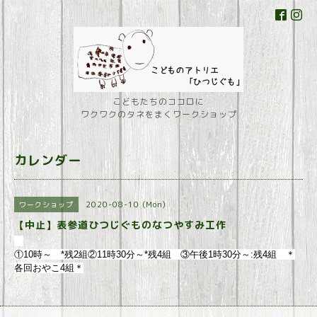
こどもたちのココロに
ワクワクのタネをまくワークショップ
カレンダー
2020-08-10 (Mon)
ワークショップ
【中止】表参道ひつじぐものなつやすみ工作
①10時～ *残2組②11時30分～*残4組 ③午後1時30分～:残4組 ＊
各回おやこ4組＊