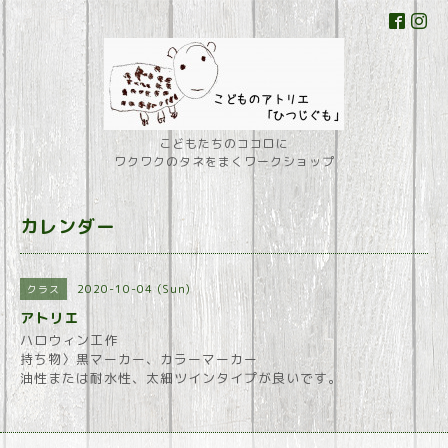
こどもたちのココロに
ワクワクのタネをまくワークショップ
カレンダー
2020-10-04 (Sun)
クラス
アトリエ
ハロウィン工作
持ち物〉黒マーカー、カラーマーカー
油性または耐水性、太細ツインタイプが良いです。