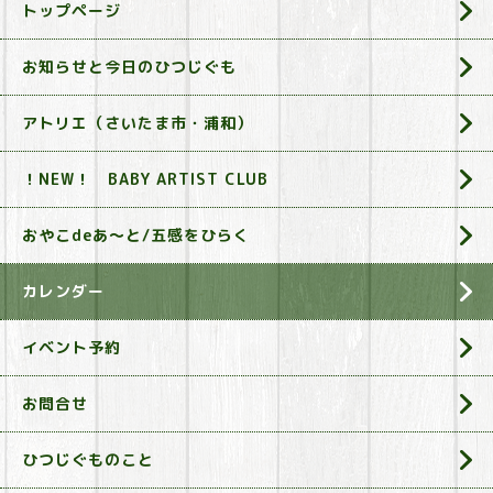
トップページ
お知らせと今日のひつじぐも
アトリエ（さいたま市・浦和）
！NEW！ BABY ARTIST CLUB
おやこdeあ～と/五感をひらく
カレンダー
イベント予約
お問合せ
ひつじぐものこと