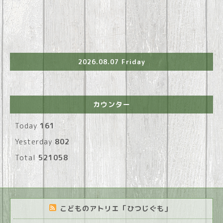
2026.08.07 Friday
カウンター
Today
161
Yesterday
802
Total
521058
こどものアトリエ「ひつじぐも」