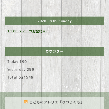
2026.08.09 Sunday
10:00 スィーツ貯金箱WS
カウンター
Today
190
Yesterday
259
Total
521549
こどものアトリエ「ひつじぐも」