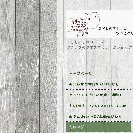
こどもたちのココロに
ワクワクのタネをまくワークショップ
トップページ
お知らせと今日のひつじぐも
アトリエ（さいたま市・浦和）
！NEW！ BABY ARTIST CLUB
おやこdeあ～と/五感をひらく
カレンダー