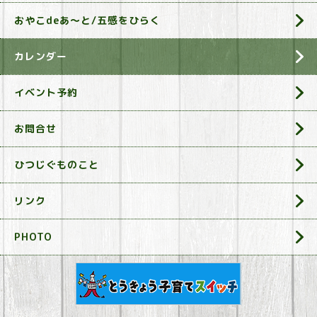
おやこdeあ～と/五感をひらく
カレンダー
イベント予約
お問合せ
ひつじぐものこと
リンク
PHOTO