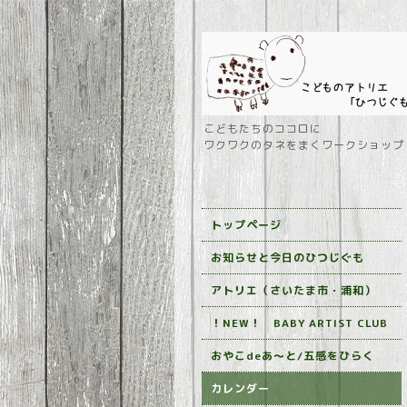
こどもたちのココロに
ワクワクのタネをまくワークショップ
トップページ
お知らせと今日のひつじぐも
アトリエ（さいたま市・浦和）
！NEW！ BABY ARTIST CLUB
おやこdeあ～と/五感をひらく
カレンダー