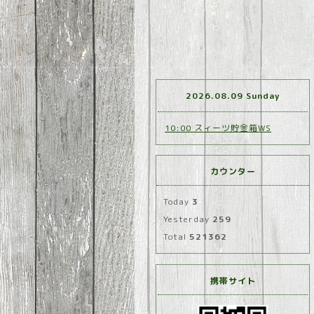
2026.08.09 Sunday
10:00 スィーツ貯金箱WS
カウンター
Today
3
Yesterday
259
Total
521362
携帯サイト