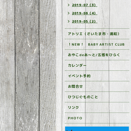
2019-07（3）
2019-06（4）
2019-05（2）
アトリエ（さいたま市・浦和）
！NEW！ BABY ARTIST CLUB
おやこdeあ～と/五感をひらく
カレンダー
イベント予約
お問合せ
ひつじぐものこと
リンク
PHOTO