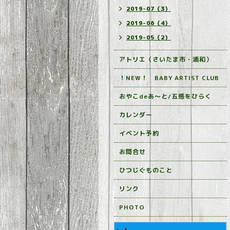
2019-07（3）
2019-06（4）
2019-05（2）
アトリエ（さいたま市・浦和）
！NEW！ BABY ARTIST CLUB
おやこdeあ～と/五感をひらく
カレンダー
イベント予約
お問合せ
ひつじぐものこと
リンク
PHOTO